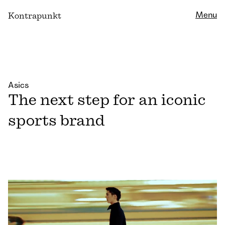
Close
Menu
K
ontrapunkt
Asics
The next step for an iconic
sports brand