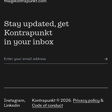
tha@kontrapunkt.com
Stay updated, get
Kontrapunkt
in your inbox
Instagram
,
Kontrapunkt ©
2026
.
Privacy policy
&
Linkedin
Code of conduct