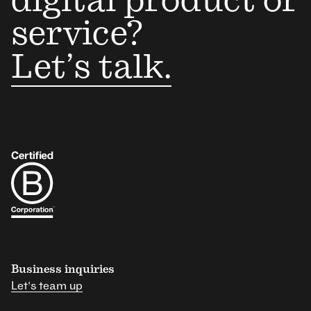
digital product or
service?
Let’s talk.
Business inquiries
Let's team up