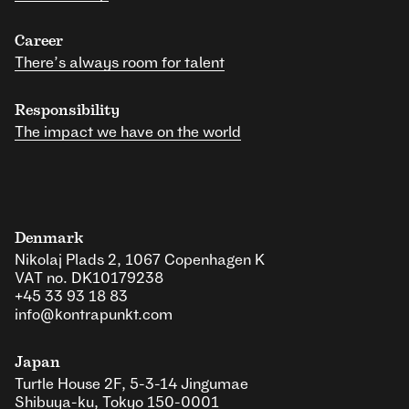
Career
There’s always room for talent
Responsibility
The impact we have on the world
Denmark
Nikolaj Plads 2, 1067 Copenhagen K
VAT no. DK10179238
+45 33 93 18 83
info@kontrapunkt.com
Japan
Turtle House 2F, 5-3-14 Jingumae
Shibuya-ku, Tokyo 150-0001