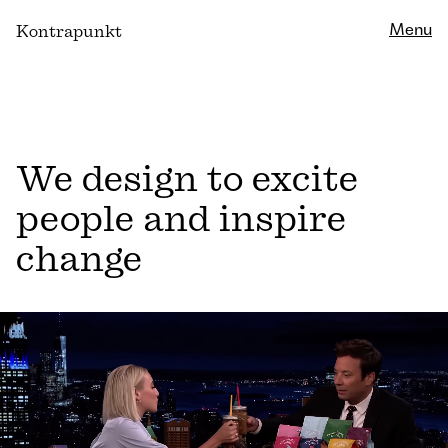
Close
Menu
K
ontrapunkt
We design to excite
people and inspire
change