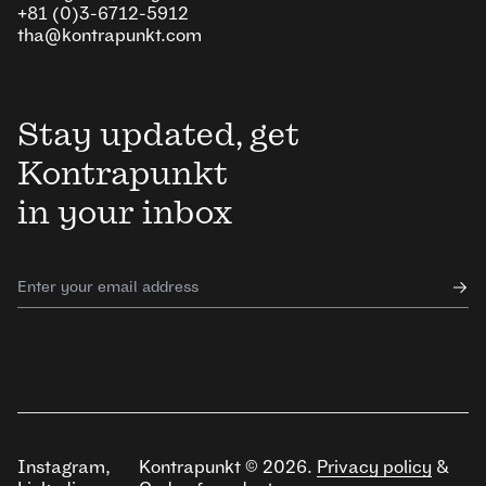
+81 (0)3-6712-5912
tha@kontrapunkt.com
Stay updated, get
Kontrapunkt
in your inbox
Instagram
,
Kontrapunkt ©
2026
.
Privacy policy
&