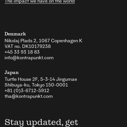
The impact we have on the world
Denmark
Nikolaj Plads 2, 1067 Copenhagen K
VAT no. DK10179238
+45 33 93 18 83
info@kontrapunkt.com
Japan
Turtle House 2F, 5-3-14 Jingumae
Shibuya-ku, Tokyo 150-0001
+81 (0)3-6712-5912
tha@kontrapunkt.com
Stay updated, get