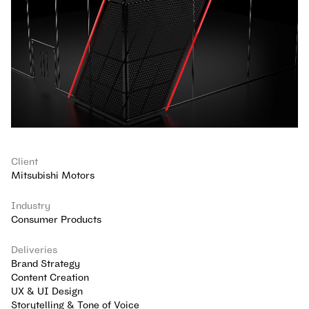
Client
Mitsubishi Motors
Industry
Consumer Products
Deliveries
Brand Strategy
Content Creation
UX & UI Design
Storytelling & Tone of Voice