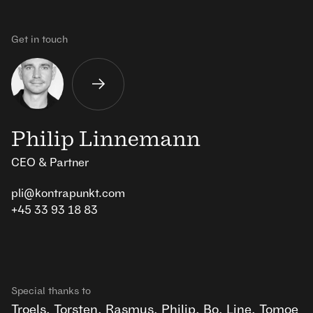
Get in touch
Philip Linnemann
CEO & Partner
pli@kontrapunkt.com
+45 33 93 18 83
Special thanks to
Troels
,
Torsten
,
Rasmus
,
Philip
,
Bo
,
Line
,
Tomoe