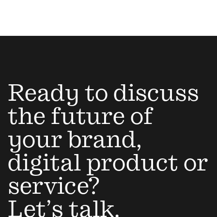
Ready to discuss
the future of
your brand,
digital product or
service?
Let’s talk.