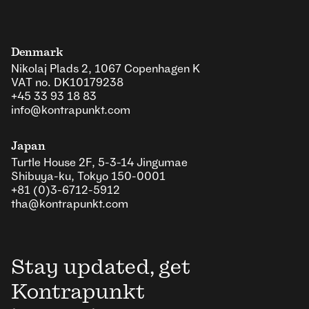
Denmark
Nikolaj Plads 2, 1067 Copenhagen K
VAT no. DK10179238
+45 33 93 18 83
info@kontrapunkt.com
Japan
Turtle House 2F, 5-3-14 Jingumae
Shibuya-ku, Tokyo 150-0001
+81 (0)3-6712-5912
tha@kontrapunkt.com
Stay updated, get
Kontrapunkt