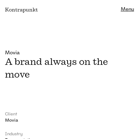
Close
Menu
K
ontrapunkt
Movia
A brand always on the
move
Client
Movia
Industry