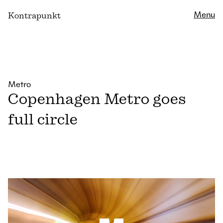
Close
Menu
K
ontrapunkt
Metro
Copenhagen Metro goes
full circle