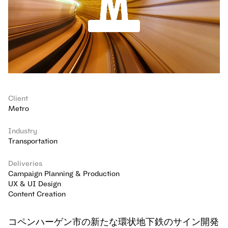
Client
Metro
Industry
Transportation
Deliveries
Campaign Planning & Production
UX & UI Design
Content Creation
コペンハーゲン市の新たな環状地下鉄のサイン開発