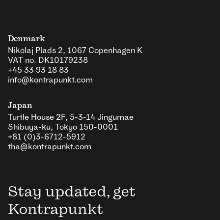
Denmark
Nikolaj Plads 2, 1067 Copenhagen K
VAT no. DK10179238
+45 33 93 18 83
info@kontrapunkt.com
Japan
Turtle House 2F, 5-3-14 Jingumae
Shibuya-ku, Tokyo 150-0001
+81 (0)3-6712-5912
tha@kontrapunkt.com
Stay updated, get
Kontrapunkt