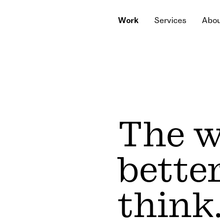
W
o
r
k
S
e
r
v
i
c
e
s
A
b
o
W
o
r
k
S
e
r
v
i
c
e
s
A
b
o
The w
bette
think