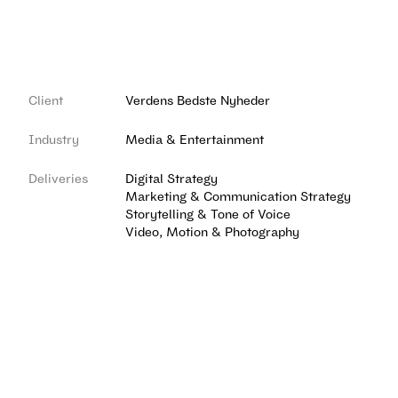
Client
Verdens Bedste Nyheder
Industry
Media & Entertainment
Deliveries
Digital Strategy
Marketing & Communication Strategy
Storytelling & Tone of Voice
Video, Motion & Photography