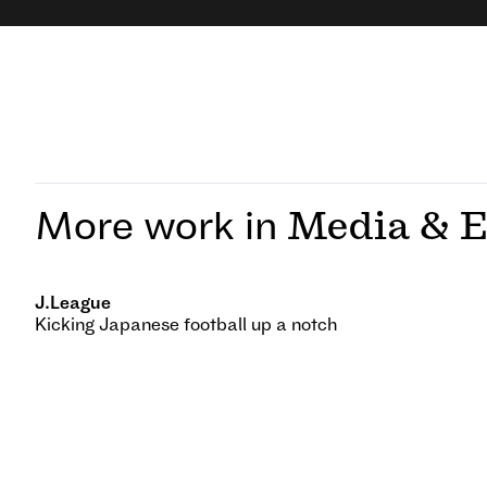
More work in
Media & E
J.League
Kicking Japanese football up a notch