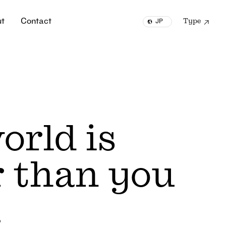
u
t
C
o
n
t
a
c
t
Type
JP
u
t
C
o
n
t
a
c
t
EN
orld is
r than you
.