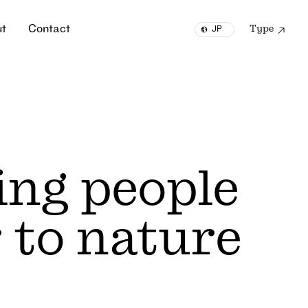
u
t
C
o
n
t
a
c
t
Type
JP
u
t
C
o
n
t
a
c
t
EN
ing people
r to nature