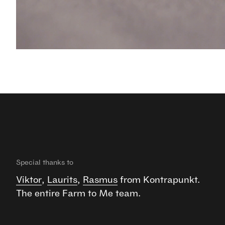
Special thanks to
Viktor
,
Laurits
,
Rasmus
from Kontrapunkt.
The entire Farm to Me team.