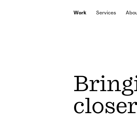
W
o
r
k
S
e
r
v
i
c
e
s
A
b
o
W
o
r
k
S
e
r
v
i
c
e
s
A
b
o
Bring
close