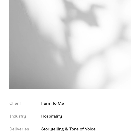
Client
Farm to Me
Industry
Hospitality
Deliveries
Storytelling & Tone of Voice