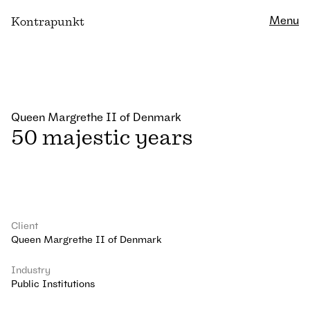
Close
Menu
K
ontrapunkt
Queen Margrethe II of Denmark
50 majestic years
Client
Queen Margrethe II of Denmark
Industry
Public Institutions