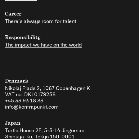
Career
There’s always room for talent
Responsibility
The impact we have on the world
Denmark
Nikolaj Plads 2, 1067 Copenhagen K
VAT no. DK10179238
+45 33 93 18 83
info@kontrapunkt.com
Japan
Turtle House 2F, 5-3-14 Jingumae
Shibuya-ku, Tokyo 150-0001