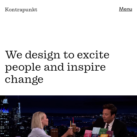
Close
Menu
K
ontrapunkt
We design to excite
people and inspire
change