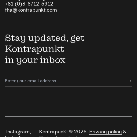
+81 (0)3-6712-5912
tha@kontrapunkt.com
Stay updated, get
Kontrapunkt
in your inbox
Instagram
,
Kontrapunkt ©
2026
.
Privacy policy
&